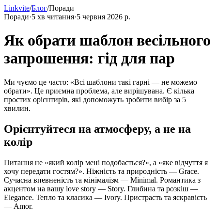
Linkvite
/
Блог
/
Поради
Поради
·
5
хв читання
·
5 червня 2026 р.
Як обрати шаблон весільного
запрошення: гід для пар
Ми чуємо це часто: «Всі шаблони такі гарні — не можемо
обрати». Це приємна проблема, але вирішувана. Є кілька
простих орієнтирів, які допоможуть зробити вибір за 5
хвилин.
Орієнтуйтеся на атмосферу, а не на
колір
Питання не «який колір мені подобається?», а «яке відчуття я
хочу передати гостям?». Ніжність та природність — Grace.
Сучасна впевненість та мінімалізм — Minimal. Романтика з
акцентом на вашу love story — Story. Глибина та розкіш —
Elegance. Тепло та класика — Ivory. Пристрасть та яскравість
— Amor.