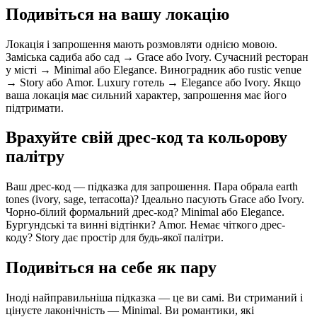
Подивіться на вашу локацію
Локація і запрошення мають розмовляти однією мовою.
Заміська садиба або сад → Grace або Ivory. Сучасний ресторан
у місті → Minimal або Elegance. Виноградник або rustic venue
→ Story або Amor. Luxury готель → Elegance або Ivory. Якщо
ваша локація має сильний характер, запрошення має його
підтримати.
Врахуйте свій дрес-код та кольорову
палітру
Ваш дрес-код — підказка для запрошення. Пара обрала earth
tones (ivory, sage, terracotta)? Ідеально пасують Grace або Ivory.
Чорно-білий формальний дрес-код? Minimal або Elegance.
Бургундські та винні відтінки? Amor. Немає чіткого дрес-
коду? Story дає простір для будь-якої палітри.
Подивіться на себе як пару
Іноді найправильніша підказка — це ви самі. Ви стриманий і
цінуєте лаконічність — Minimal. Ви романтики, які