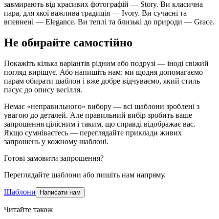
завмирають від красивих фотографій — Story. Ви класична
пара, для якої важлива традиція — Ivory. Ви сучасні та
впевнені — Elegance. Ви теплі та близькі до природи — Grace.
Не обирайте самостійно
Покажіть кілька варіантів рідним або подрузі — іноді свіжий
погляд вирішує. Або напишіть нам: ми щодня допомагаємо
парам обирати шаблон і вже добре відчуваємо, який стиль
пасує до опису весілля.
Немає «неправильного» вибору — всі шаблони зроблені з
увагою до деталей. Але правильний вибір зробить ваше
запрошення цілісним і таким, що справді відображає вас.
Якщо сумніваєтесь — переглядайте приклади живих
запрошень у кожному шаблоні.
Готові замовити запрошення?
Переглядайте шаблони або пишіть нам напряму.
Шаблони
Написати нам
Читайте також